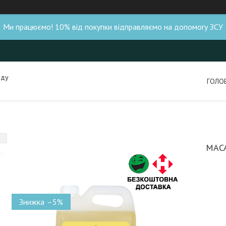
Ми працюємо! 10% від покупки відправляємо на допомогу ЗСУ
нду
ГОЛО
МАСА
–5%