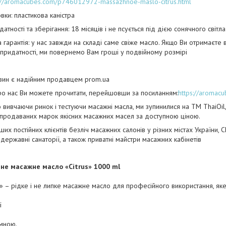
s://aromacubes.com/p746012972-massazhnoe-maslo-citrus.html
вки: пластикова каністра
датності та зберігання: 18 місяців і не псується під дією сонячного світла
гарантія: у нас завжди на складі саме свіже масло. Якщо Ви отримаєте 
придатності, ми повернемо Вам гроші у подвійному розмірі
зин є надійним продавцем prom.ua
ро нас Ви можете прочитати, перейшовши за посиланням:
https://aromacu
вивчаючи ринок і тестуючи масажні масла, ми зупинилися на ТМ ThaiOil,
продаваних марок якісних масажних масел за доступною ціною.
их постійних клієнтів безліч масажних салонів у різних містах України, 
і державні санаторії, а також приватні майстри масажних кабінетів
не масажне масло «Citrus» 1000 ml
s» – рідке і не липке масажне масло для професійного використання, яке 
ї
мною.