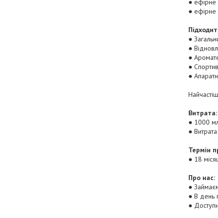
● ефірне
● ефірне
Підходит
● Загальн
● Віднов
● Аромат
● Спорти
● Апарат
Найчастіш
Витрата:
● 1000 мл
● Витрата
Термін п
● 18 міся
Про нас:
● Займаєм
● В день 
● Доступн