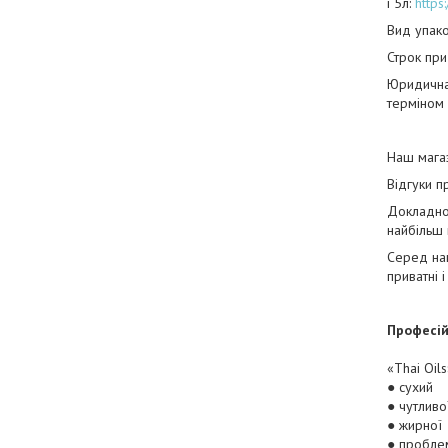
і 5л:
http
Вид упако
Строк при
Юридична 
терміном 
Наш мага
Відгуки п
Докладно 
найбільш 
Серед наш
приватні 
Професій
«Thai Oil
● сухий
● чутливо
● жирної
● пробле