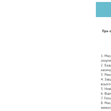
При 
Мас
спорти
Бад
насичу
Рек
Зав
всього
Нові
Від
Гіпо
Мас
липкос