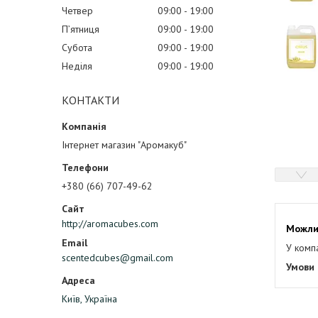
Четвер
09:00
19:00
Пʼятниця
09:00
19:00
Субота
09:00
19:00
Неділя
09:00
19:00
КОНТАКТИ
Інтернет магазин "Аромакуб"
+380 (66) 707-49-62
http://aromacubes.com
У комп
scentedcubes@gmail.com
Київ, Україна