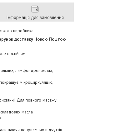
Інформація для замовлення
дського виробника
дарунок доставку Новою Поштою
ане постійним
агальних, лимфондренажних,
 покращує мікроциркуляцію,
ристанні. Для повного масажу
і складових масла
я
 залишаючи неприємних відчуттів