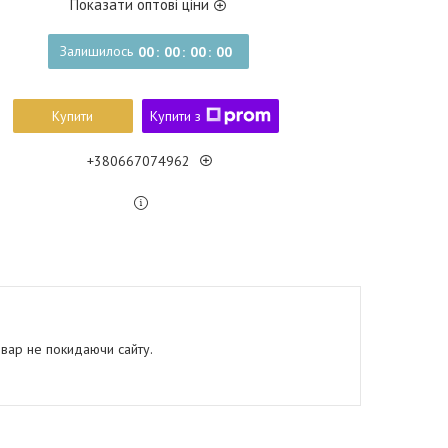
Показати оптові ціни
Залишилось
0
0
0
0
0
0
0
0
Купити
Купити з
+380667074962
овар не покидаючи сайту.