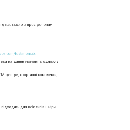
від нас масло з простроченим
bes.com/testimonials
 яка на даний момент є однією з
СПА-центри, спортивні комплекси,
підходить для всіх типів шкіри: