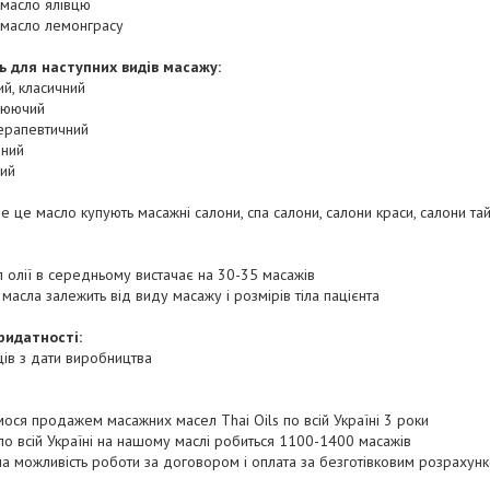
 масло ялівцю
 масло лемонграсу
ь для наступних видів масажу:
ий, класичний
люючий
ерапевтичний
вний
ний
е це масло купують масажні салони, спа салони, салони краси, салони тай
 олії в середньому вистачає на 30-35 масажів
 масла залежить від виду масажу і розмірів тіла пацієнта
ридатності:
ців з дати виробництва
ося продажем масажних масел Thai Oils по всій Україні 3 роки
по всій Україні на нашому маслі робиться 1100-1400 масажів
а можливість роботи за договором і оплата за безготівковим розрахун