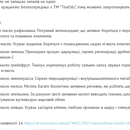
ло не залишає запахів на одязі
 працюємо безпосередньо з ТМ "ThaiOils", тому можемо запропонувати 
:
е масло рафінована. Потужний антиоксидант, що активно бореться з пер
ологи та поживних елементів
 масло. Усуває лущення, бореться з пошкодження, надає м'якість еластичн
масло лимона. Прискорює процес циркуляції, сприяє регенерації дрібних
аміном С
масло грейпфрут. Тонізує, нормалізує роботу сальних залоз, звужує пор
 м'якість
масло лимонграсса. Сприяє мікроциркуляції і внутрішньоклітинного мета
масло меліси. Містить багато біологічно активних речовин, які роблять ш
масло апельсина. За рахунок своїх активних кислот виводить токсини, шлак
гулюючи вуглеводно-жировий обмін
масло ялівцю. Усуває застарілі клітини, глибоко проникає в шкіру і стим
л
 наявності 1л:
https://aromacubes.com/p746012967-massazhnoe-maslo-cit