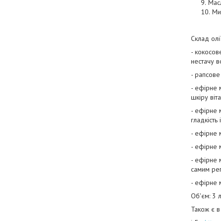
Мас
Ми
Склад олії
- кокосов
нестачу в
- рапсове
- ефірне 
шкіру віт
- ефірне 
гладкість і
- ефірне 
- ефірне 
- ефірне 
самим ре
- ефірне 
Об'єм: 3 
Також є в