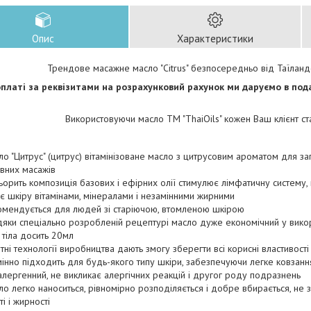
Опис
Характеристики
Трендове масажне масло "Citrus" безпосередньо від Таїлан
оплаті за реквізитами на розрахунковий рахунок ми даруємо в по
Використовуючи масло ТМ "ThaiOils" кожен Ваш клієнт ст
ло "Цитрус" (цитрус) вітамінізоване масло з цитрусовим ароматом для з
вних масажів
ьорить композиція базових і ефірних олії стимулює лімфатичну систему,
є шкіру вітамінами, мінералами і незамінними жирними
омендується для людей зі старіючою, втомленою шкірою
дяки спеціально розробленій рецептурі масло дуже економічний у вико
 тіла досить 20мл
тні технології виробництва дають змогу зберегти всі корисні властивост
мінно підходить для будь-якого типу шкіри, забезпечуючи легке ковзанн
алергенний, не викликає алергічних реакцій і другог роду подразнень
ло легко наноситься, рівномірно розподіляється і добре вбирається, не
ті і жирності