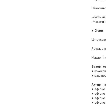
Наноситьс
-Якість м
-Масажні 
●
Citrus
Цитрусове
Яскраво в
Масло гіп
Базові к
● кокосо
● рафінов
Активні 
● ефірне
● ефірне
● ефірне
● ефірне 