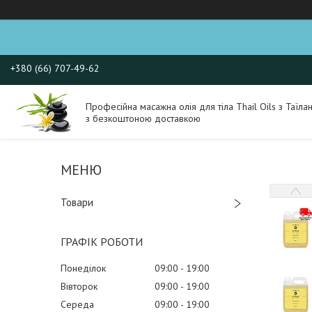
+380 (66) 707-49-62
Професійна масажна олія для тіла Thail Oils з Таїла
з безкоштоною доставкою
Товари
ГРАФІК РОБОТИ
Понеділок
09:00
19:00
Вівторок
09:00
19:00
Середа
09:00
19:00