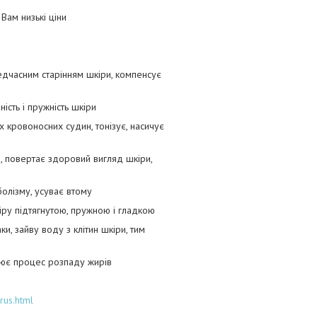
Вам низькі ціни
едчасним старінням шкіри, компенсує
ість і пружність шкіри
 кровоносних судин, тонізує, насичує
и, повертає здоровий вигляд шкіри,
болізму, усуває втому
кіру підтягнутою, пружною і гладкою
и, зайву воду з клітин шкіри, тим
улює процес розпаду жирів
rus.html