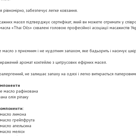
я рівномірно, забезпечує легке ковзання.
асажних масел підтверджує сертифікат, який ви можете отримати у співро
масла «Thai Oils» схвалені головою професійної асоціації масажистів Ук
 масло з приємним і не нудотним запахом, яке бадьорить і насичує шкір
иражений аромат коктейлю з цитрусових ефірних масел.
оалергенний, не залишає запаху на одязі і легко витирається паперови
омпоненти
ве масло рафінована
ана олія ріпаку
компоненти:
 масло лимона
 масло грейпфрута
 масло апельсина
масло меліси