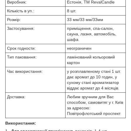
Виробник:
Естонія, ТМ RevalCandle
Кількість в уп.:
8 шт.
Розмір:
33 мм/33 мм/33мм
Застосування:
приміщення, спа-салон,
сауна, лазня, автомобіль,
шафа
Срок годности:
неограничен
Тип паковання:
ламінований кольоровий
картон
Час використання:
у розплавленому стані 1 шт.
дає аромат до 10 годин, у
сухому стані ароматизатор
віддає аромат до 4 місяців.
Доставка:
Любим зручним для Вас
способом, самовитяг у г. Київ
за адресою:
Повітрофлотський проспект
Використання:
1.
Для ароматизації приміщення
покладіть 1-4 шт.