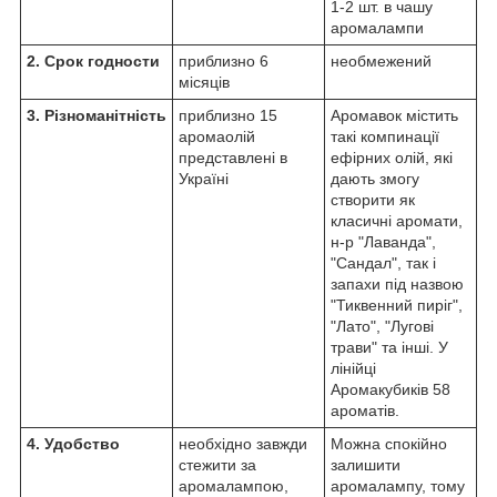
1-2 шт. в чашу
аромалампи
2. Срок годности
приблизно 6
необмежений
місяців
3. Різноманітність
приблизно 15
Аромавок містить
аромаолій
такі компинації
представлені в
ефірних олій, які
Україні
дають змогу
створити як
класичні аромати,
н-р "Лаванда",
"Сандал", так і
запахи під назвою
"Тиквенний пиріг",
"Лато", "Лугові
трави" та інші. У
лінійці
Аромакубиків 58
ароматів.
4. Удобство
необхідно завжди
Можна спокійно
стежити за
залишити
аромалампою,
аромалампу, тому