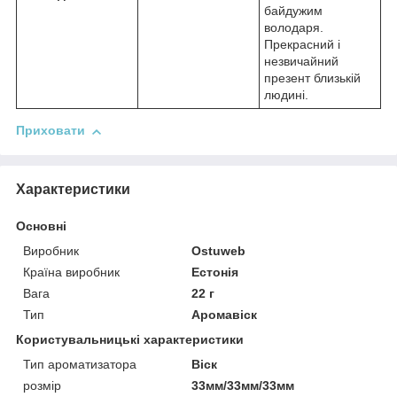
байдужим
володаря.
Прекрасний і
незвичайний
презент близькій
людині.
Приховати
Характеристики
Основні
Виробник
Ostuweb
Країна виробник
Естонія
Вага
22 г
Тип
Аромавіск
Користувальницькі характеристики
Тип ароматизатора
Віск
розмір
33мм/33мм/33мм