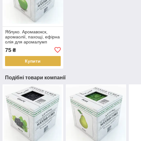
Яблуко. Аромавокск,
аромаолії, пахощі, ефірна
олія для аромалумп
75
₴
Купити
Подібні товари компанії