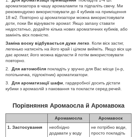
ароматизатора в чашу аромалампи та підпаліть свечу. Ми
рекомендуємо використовувати до 4 кубиків на приміщення
18 м2. Повторно ці ароматизатори можна використовувати
доти, поки Ви відчуваєте аромат. Якщо запаху ставати
недостатньо, додайте кілька нових ароматичних кубиків, або
замініть віск повністю.
Заміна воску відбувається дуже легко
. Коли віск застиг,
легенько натисніть на його край і цілком вийміть. Якщо віск ще
дає аромат, його можна відкласти й потім використовувати
повторно.
2.
Для автомобіля
покладіть у зручно для Вас місце (н-р,
попільничка, підлокітник) ароматизатори.
3.
Для ароматизації шафи
, гардеробної досить дістати
кубики з аромаолій з паковання та покласти серед речей.
Порівняння Аромаосла й Аромавока
Аромамосла
Аромавоск
1. Застосування
необхідно
не потрібно води,
додавати у воду
просто покладіть