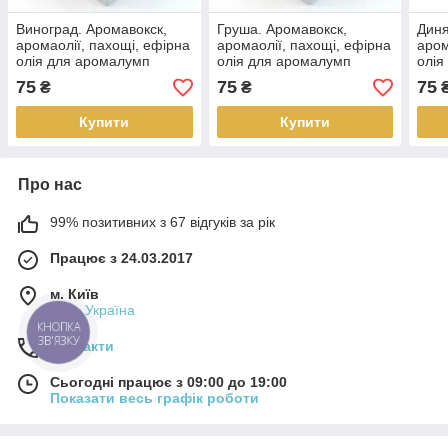
Виноград. Аромавокск,
Груша. Аромавокск,
Диня
аромаолії, пахощі, ефірна
аромаолії, пахощі, ефірна
аром
олія для аромалумп
олія для аромалумп
олія
75
75
75
₴
₴
Купити
Купити
Про нас
99% позитивних з 67 відгуків за рік
Працює з 24.03.2017
м. Київ
Київ, Україна
КНОПКА
ЗВ'ЯЗКУ
Контакти
Сьогодні працює з 09:00 до 19:00
Показати весь графік роботи