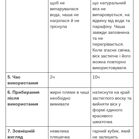
щоб не
що натуральний
випарувалася
віск не
вода, чаша не
випаровується, на
нагрілася й не
відміну від води та
тріснула
парафіну. Чаша
завжди заповнена
та не
перегрівається.
Коли згасне свічка,
віск застигне і його
можна повторно
використовувати.
5. Час
2ч
10ч
використання
6. Прибирання
жирні плями в чаші
натиснути на край
після
необхідно
застиглого воску та
використання
вимивати
вийняти віск у
формі єдиного
красивого
шматочка
7. Зовнішній
невелика
гарний кубик, який
вигляд
пляшечка
не залишить