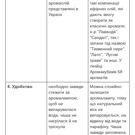
аромаолій
такі компинації
представлені в
ефірних олій, які
Україні
дають змогу
створити як
класичні аромати,
н-р "Лаванда",
"Сандал", так і
запахи під назвою
"Тиквенний пиріг",
"Лато", "Лугові
трави" та інші. У
лінійці
Аромакубиків 58
ароматів.
4. Удобство
необхідно завжди
Можна спокійно
стежити за
залишити
аромалампою,
аромалампу, тому
щоб не
що натуральний
випарувалася
віск не
вода, чаша не
випаровується, на
нагрілася й не
відміну від води та
тріснула
парафіну. Чаша
завжди заповнена