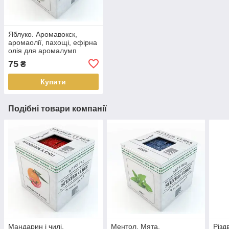
Яблуко. Аромавокск,
аромаолії, пахощі, ефірна
олія для аромалумп
75
₴
Купити
Подібні товари компанії
Мандарин і чилі.
Ментол, Мята.
Різд