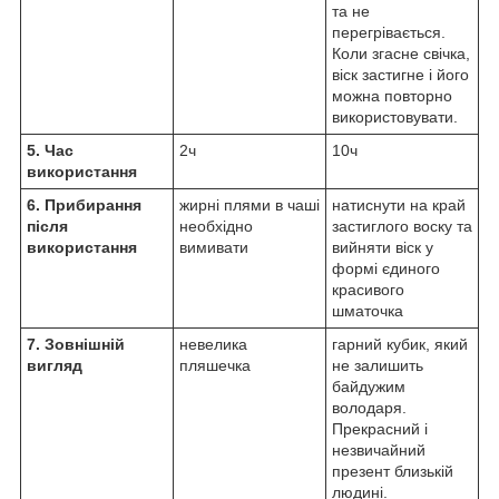
та не
перегрівається.
Коли згасне свічка,
віск застигне і його
можна повторно
використовувати.
5. Час
2ч
10ч
використання
6. Прибирання
жирні плями в чаші
натиснути на край
після
необхідно
застиглого воску та
використання
вимивати
вийняти віск у
формі єдиного
красивого
шматочка
7. Зовнішній
невелика
гарний кубик, який
вигляд
пляшечка
не залишить
байдужим
володаря.
Прекрасний і
незвичайний
презент близькій
людині.