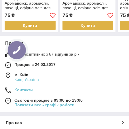
Аромавокск, аромаолії,
Аромавокск, аромаолії,
аром
пахощі, ефірна олія для
пахощі, ефірна олія для
олія
аромалумп
аромалумп
75
75
75
₴
₴
Купити
Купити
Про нас
99% позитивних з 67 відгуків за рік
Працює з 24.03.2017
м. Київ
Київ, Україна
Контакти
Сьогодні працює з 09:00 до 19:00
Показати весь графік роботи
Про нас