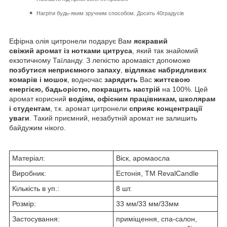
Нагріти будь-яким зручним способом. Досить 40градусів
Ефірна олія цитронели подарує Вам
яскравий
свіжий аромат із нотками цитруса
, який так знайомий
екзотичному Таїланду. З легкістю аромавіст допоможе
позбутися неприємного запаху
,
відлякає набридливих
комарів і мошок
, водночас
зарядить
Вас
життєвою
енергією, бадьорістю, покращить настрій
на 100%. Цей
аромат корисний
водіям, офісним працівникам, школярам
і студентам
, т.к. аромат цитронели
сприяє концентрації
уваги
. Такий приємний, незабутній аромат не залишить
байдужим нікого.
Матеріал:
Віск, аромаосла
Виробник:
Естонія, ТМ RevalCandle
Кількість в уп.:
8 шт.
Розмір:
33 мм/33 мм/33мм
Застосування:
приміщення, спа-салон,