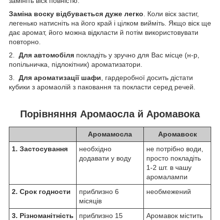
замініть віск повністю.
Заміна воску відбувається дуже легко
. Коли віск застиг,
легенько натисніть на його край і цілком вийміть. Якщо віск ще
дає аромат, його можна відкласти й потім використовувати
повторно.
2.
Для автомобіля
покладіть у зручно для Вас місце (н-р,
попільничка, підлокітник) ароматизатори.
3.
Для ароматизації шафи
, гардеробної досить дістати
кубики з аромаолій з паковання та покласти серед речей.
Порівняння Аромаосла й Аромавока
Аромамосла
Аромавоск
1. Застосування
необхідно
не потрібно води,
додавати у воду
просто покладіть
1-2 шт. в чашу
аромалампи
2. Срок годности
приблизно 6
необмежений
місяців
3. Різноманітність
приблизно 15
Аромавок містить