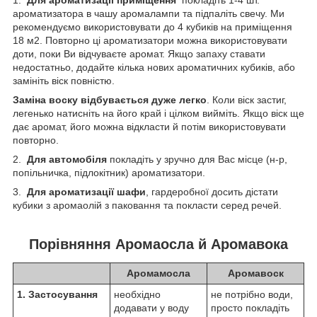
ароматизатора в чашу аромалампи та підпаліть свечу. Ми
рекомендуємо використовувати до 4 кубиків на приміщення
18 м2. Повторно ці ароматизатори можна використовувати
доти, поки Ви відчуваєте аромат. Якщо запаху ставати
недостатньо, додайте кілька нових ароматичних кубиків, або
замініть віск повністю.
Заміна воску відбувається дуже легко
. Коли віск застиг,
легенько натисніть на його край і цілком вийміть. Якщо віск ще
дає аромат, його можна відкласти й потім використовувати
повторно.
2.
Для автомобіля
покладіть у зручно для Вас місце (н-р,
попільничка, підлокітник) ароматизатори.
3.
Для ароматизації шафи
, гардеробної досить дістати
кубики з аромаолій з паковання та покласти серед речей.
Порівняння Аромаосла й Аромавока
Аромамосла
Аромавоск
1. Застосування
необхідно
не потрібно води,
додавати у воду
просто покладіть