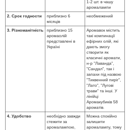
1-2 шт. в чашу
аромалампи
2. Срок годности
приблизно 6
необмежений
місяців
3. Різноманітність
приблизно 15
Аромавок містить
аромаолій
такі компинації
представлені в
ефірних олій, які
Україні
дають змогу
створити як
класичні аромати,
н-р "Лаванда",
"Сандал", так і
запахи під назвою
"Тиквенний пиріг",
"Лато", "Лугові
трави" та інші. У
лінійці
Аромакубиків 58
ароматів.
4. Удобство
необхідно завжди
Можна спокійно
стежити за
залишити
аромалампою,
аромалампу, тому