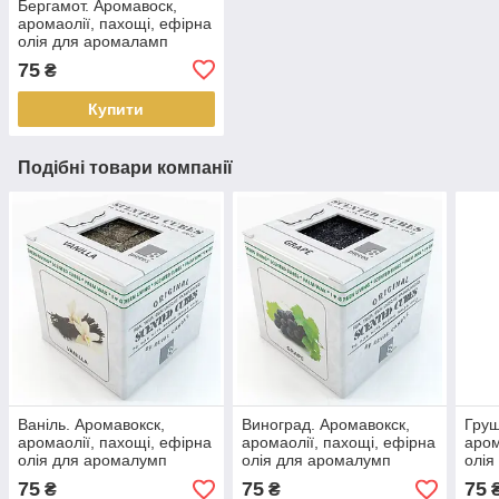
Бергамот. Аромавоск,
аромаолії, пахощі, ефірна
олія для аромаламп
75
₴
Купити
Подібні товари компанії
Ваніль. Аромавокск,
Виноград. Аромавокск,
Груш
аромаолії, пахощі, ефірна
аромаолії, пахощі, ефірна
аром
олія для аромалумп
олія для аромалумп
олія
75
75
75
₴
₴