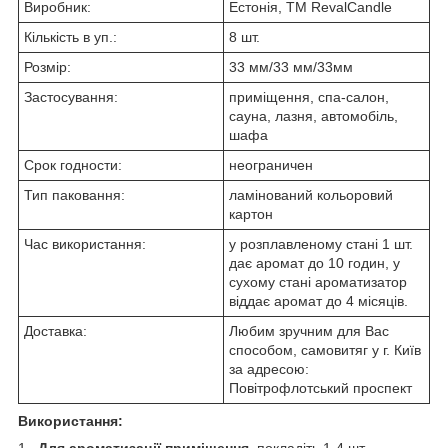
Виробник:
Естонія, ТМ RevalCandle
Кількість в уп.:
8 шт.
Розмір:
33 мм/33 мм/33мм
Застосування:
приміщення, спа-салон,
сауна, лазня, автомобіль,
шафа
Срок годности:
неограничен
Тип паковання:
ламінований кольоровий
картон
Час використання:
у розплавленому стані 1 шт.
дає аромат до 10 годин, у
сухому стані ароматизатор
віддає аромат до 4 місяців.
Доставка:
Любим зручним для Вас
способом, самовитяг у г. Київ
за адресою:
Повітрофлотський проспект
Використання:
1.
Для ароматизації приміщення
покладіть 1-4 шт.