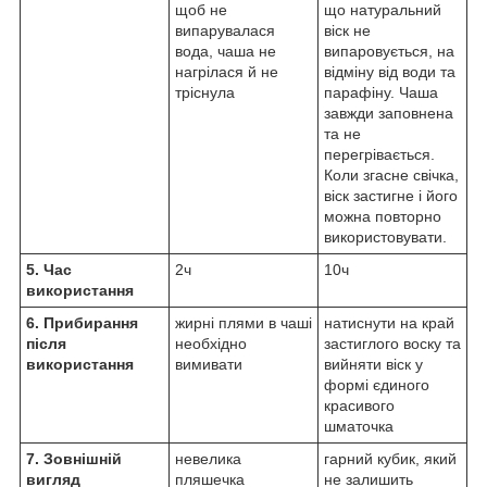
щоб не
що натуральний
випарувалася
віск не
вода, чаша не
випаровується, на
нагрілася й не
відміну від води та
тріснула
парафіну. Чаша
завжди заповнена
та не
перегрівається.
Коли згасне свічка,
віск застигне і його
можна повторно
використовувати.
5. Час
2ч
10ч
використання
6. Прибирання
жирні плями в чаші
натиснути на край
після
необхідно
застиглого воску та
використання
вимивати
вийняти віск у
формі єдиного
красивого
шматочка
7. Зовнішній
невелика
гарний кубик, який
вигляд
пляшечка
не залишить