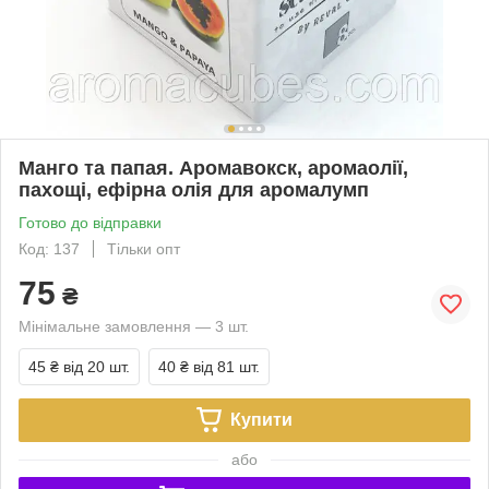
Манго та папая. Аромавокск, аромаолії,
пахощі, ефірна олія для аромалумп
Готово до відправки
Код: 137
Тільки опт
75
₴
Мінімальне замовлення — 3 шт.
45 ₴
від 20 шт.
40 ₴
від 81 шт.
Купити
або