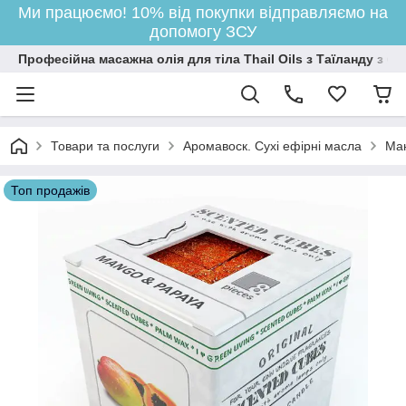
Ми працюємо! 10% від покупки відправляємо на
допомогу ЗСУ
Професійна масажна олія для тіла Thail Oils з Таїланду з
Товари та послуги
Аромавоск. Сухі ефірні масла
Ман
Топ продажів